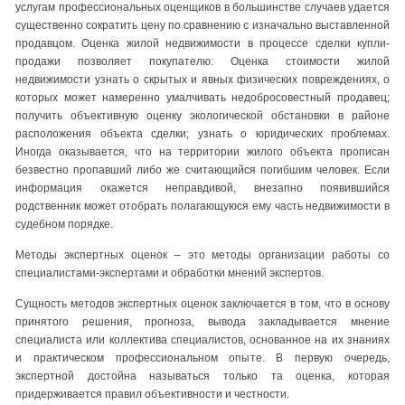
услугам профессиональных оценщиков в большинстве случаев удается
существенно сократить цену по сравнению с изначально выставленной
продавцом. Оценка жилой недвижимости в процессе сделки купли-
продажи позволяет покупателю: Оценка стоимости жилой
недвижимости узнать о скрытых и явных физических повреждениях, о
которых может намеренно умалчивать недобросовестный продавец;
получить объективную оценку экологической обстановки в районе
расположения объекта сделки; узнать о юридических проблемах.
Иногда оказывается, что на территории жилого объекта прописан
безвестно пропавший либо же считающийся погибшим человек. Если
информация окажется неправдивой, внезапно появившийся
родственник может отобрать полагающуюся ему часть недвижимости в
судебном порядке.
Методы экспертных оценок – это методы организации работы со
специалистами-экспертами и обработки мнений экспертов.
Сущность методов экспертных оценок заключается в том, что в основу
принятого решения, прогноза, вывода закладывается мнение
специалиста или коллектива специалистов, основанное на их знаниях
и практическом профессиональном опыте. В первую очередь,
экспертной достойна называться только та оценка, которая
придерживается правил объективности и честности.