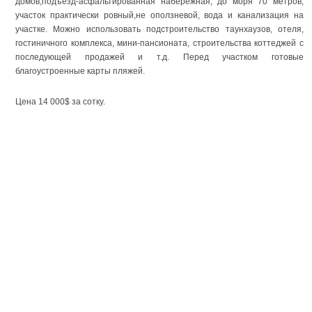
домов,подъезд-асфальтированная набережная, до моря 70 метров,
участок практически ровный,не оползневой, вода и канализация на
участке. Можно использовать подстроительство таунхаузов, отеля,
гостиничного комплекса, мини-пансионата, строительства коттеджей с
последующей продажей и т.д. Перед участком готовые
благоустроенные карты пляжей.
Цена 14 000$ за сотку.