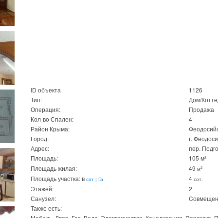
ID объекта
1126
Тип:
Дом/Котте
Операция:
Продажа
Кол-во Спален:
4
Район Крыма:
Феодосий
Город:
г. Феодос
Адрес:
пер. Подг
Площадь:
105 м
2
Площадь жилая:
49
2
м
Площадь участка: в
4
сот
|
Га
сот.
Этажей:
2
Санузел:
Cовмеще
Также есть:
Мебель
Двор
Газ
Вода
Электричество
Канализация
Парковка
П