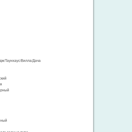
дж/Таунхаус/Вилла/Дача
ский
ия
орный
нный
одъездные пути