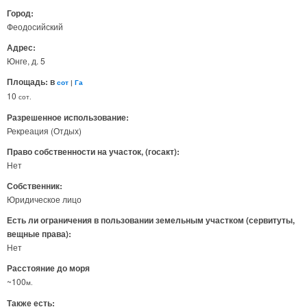
Город:
Феодосийский
Адрес:
Юнге, д. 5
Площадь: в
сот
|
Га
10
сот.
Разрешенное использование:
Рекреация (Отдых)
Право собственности на участок, (госакт):
Нет
Собственник:
Юридическое лицо
Есть ли ограничения в пользовании земельным участком (сервитуты,
вещные права):
Нет
Расстояние до моря
~100
м.
Также есть: