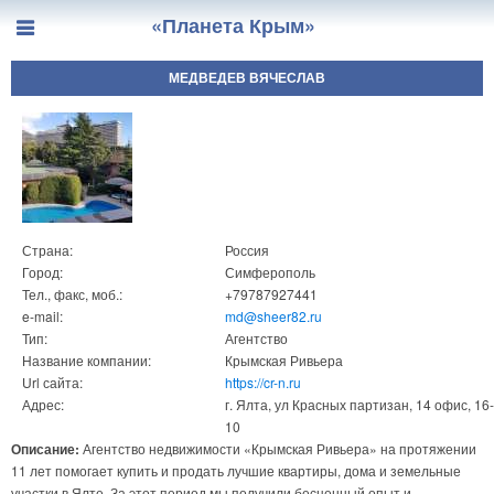
«Планета Крым»
МЕДВЕДЕВ ВЯЧЕСЛАВ
Страна:
Россия
Город:
Симферополь
Тел., факс, моб.:
+79787927441
e-mail:
md@sheer82.ru
Тип:
Агентство
Название компании:
Крымская Ривьера
Url сайта:
https://cr-n.ru
Адрес:
г. Ялта, ул Красных партизан, 14 офис, 16-
10
Описание:
Агентство недвижимости «Крымская Ривьера» на протяжении
11 лет помогает купить и продать лучшие квартиры, дома и земельные
участки в Ялте. За этот период мы получили бесценный опыт и