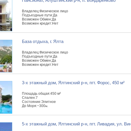
Пансионат, Алуштинский р-н, п. Бондаренково
Владелец:
Физическое лицо
Подъездные пути:
Да
Возможен Обмен:
Да
Возможен кредит:
Нет
База отдыха, г. Ялта
Владелец:
Физическое лицо
Подъездные пути:
Да
Возможен Обмен:
Да
Возможен кредит:
Нет
3-x этажный дом, Ялтинский р-н, пгт. Форос, 450 м²
Площадь общая:
450 м²
Спален:
7
Состояние:
Элитное
До Моря:
~300
м.