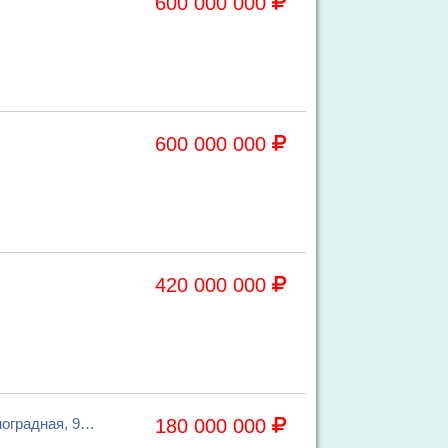
600 000 000
600 000 000
420 000 000
5-x этажный дом, Ялтинский р-н, пгт. Ливадия, ул. Виноградная, 980 м²
180 000 000