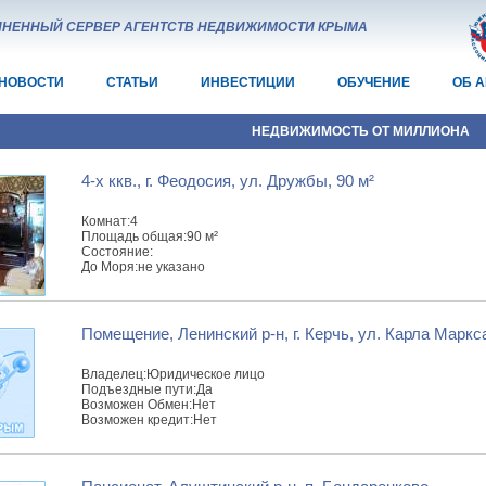
НЕННЫЙ СЕРВЕР АГЕНТСТВ НЕДВИЖИМОСТИ КРЫМА
НОВОСТИ
СТАТЬИ
ИНВЕСТИЦИИ
ОБУЧЕНИЕ
ОБ 
НЕДВИЖИМОСТЬ ОТ МИЛЛИОНА
4-x ккв., г. Феодосия, ул. Дружбы, 90 м²
Комнат:
4
Площадь общая:
90 м²
Состояние:
До Моря:
не указано
Помещение, Ленинский р-н, г. Керчь, ул. Карла Маркса
Владелец:
Юридическое лицо
Подъездные пути:
Да
Возможен Обмен:
Нет
Возможен кредит:
Нет