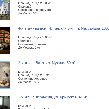
Площадь общая:
980 м²
Спален:
6
Состояние:
Евроремонт
До Моря:
~400
м.
4-x этажный дом, Ялтинский р-н, пгт. Массандра, 1000
Площадь общая:
1000 м²
Спален:
7
Состояние:
Элитное
До Моря:
до 2км
2-x ккв., г. Ялта, ул. Мухина, 50 м²
Комнат:
2
Площадь общая:
50 м²
Состояние:
Хорошее
До Моря:
~900
м.
2-x ккв., г. Феодосия, ул. Крымская, 41 м²
Комнат:
2